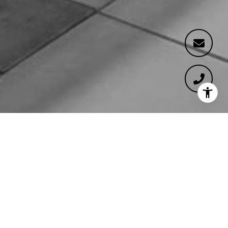
WELCOME TO HACIENDA
LOFTS
Hacienda Lofts - Ric Abramson, Architect